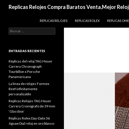
Buscar
Replicas Relojes Compra Baratos Venta,Mejor Reloj
IR AL CONTENIDO
REPLICAS RELOJES
REPLICAS ROLEX
REPLICAS OM
Buscar:
ENTRADAS RECIENTES
Réplicas del reloj TAG Heuer
Carrera Chronograph
Tourbillon x Porsche
Panamericana
La línea de relojes Formex
Reef infinitamente
personalizable
Replicas Relojes TAG Heuer
Carrera Cronógrafo de 39 mm
‘Glassbox’
Réplicas Rolex Day-Date 36
Jigsaw Dial reloj en oro blanco