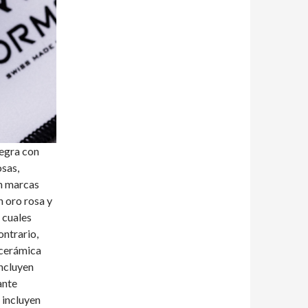
egra con
sas,
n marcas
n oro rosa y
 cuales
ontrario,
 cerámica
incluyen
ante
 incluyen