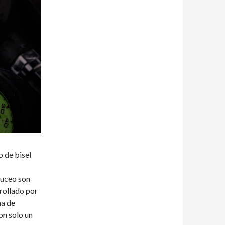
o de bisel
buceo son
rollado por
ma de
on solo un