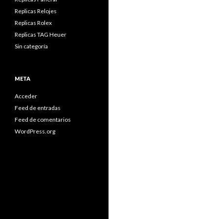
Replicas Relojes
Replicas Rolex
Replicas TAG Heuer
Sin categoría
META
Acceder
Feed de entradas
Feed de comentarios
WordPress.org