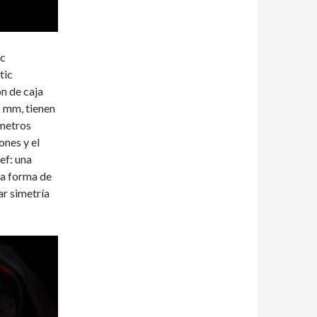
ic
tic
n de caja
2 mm, tienen
 metros
ones y el
eef: una
 la forma de
ar simetría