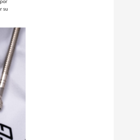
 por
r su