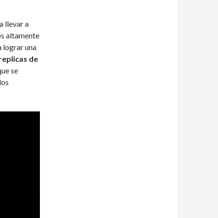
 llevar a
es altamente
 lograr una
replicas de
que se
los