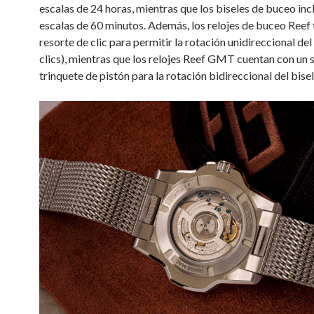
escalas de 24 horas, mientras que los biseles de buceo inc
escalas de 60 minutos. Además, los relojes de buceo Reef 
resorte de clic para permitir la rotación unidireccional del
clics), mientras que los relojes Reef GMT cuentan con un 
trinquete de pistón para la rotación bidireccional del bisel 