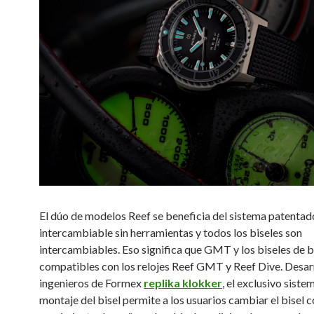
El dúo de modelos Reef se beneficia del sistema patentad
intercambiable sin herramientas y todos los biseles son
intercambiables. Eso significa que GMT y los biseles de 
compatibles con los relojes Reef GMT y Reef Dive. Desar
ingenieros de Formex
replika klokker
, el exclusivo siste
montaje del bisel permite a los usuarios cambiar el bisel c