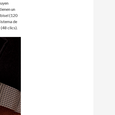
luyen
tienen un
 bisel (120
sistema de
(48 clics).