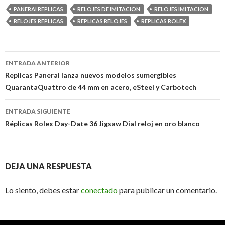
PANERAI REPLICAS
RELOJES DE IMITACION
RELOJES IMITACION
RELOJES REPLICAS
REPLICAS RELOJES
REPLICAS ROLEX
Ir
ENTRADA ANTERIOR
a
Replicas Panerai lanza nuevos modelos sumergibles
QuarantaQuattro de 44 mm en acero, eSteel y Carbotech
la
entrada
ENTRADA SIGUIENTE
Réplicas Rolex Day-Date 36 Jigsaw Dial reloj en oro blanco
DEJA UNA RESPUESTA
Lo siento, debes estar
conectado
para publicar un comentario.