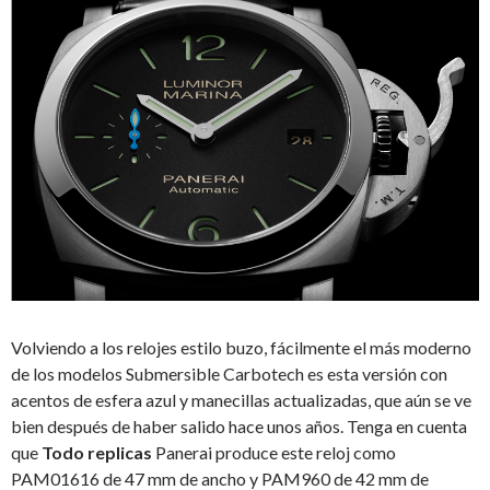
Volviendo a los relojes estilo buzo, fácilmente el más moderno
de los modelos Submersible Carbotech es esta versión con
acentos de esfera azul y manecillas actualizadas, que aún se ve
bien después de haber salido hace unos años. Tenga en cuenta
que
Todo replicas
Panerai produce este reloj como
PAM01616 de 47 mm de ancho y PAM960 de 42 mm de