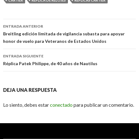
CARTIER
REPLICA DE RELOJES
REPLICAS CARTIER
Ir
ENTRADA ANTERIOR
a
Breitling edición limitada de vigilancia subasta para apoyar
honor de vuelo para Veteranos de Estados Unidos
la
entrada
ENTRADA SIGUIENTE
Réplica Patek Philippe, de 40 años de Nautilus
DEJA UNA RESPUESTA
Lo siento, debes estar
conectado
para publicar un comentario.