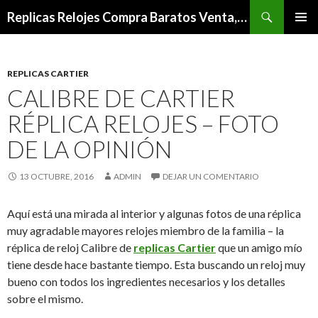
Buscar
Replicas Relojes Compra Baratos Venta,Mejor Relojes De Imitacion Outlet
IR
MENÚ
AL
PRINCI
CONTENIDO
REPLICAS CARTIER
CALIBRE DE CARTIER
RÉPLICA RELOJES – FOTO
DE LA OPINIÓN
13 OCTUBRE, 2016
ADMIN
DEJAR UN COMENTARIO
Aquí está una mirada al interior y algunas fotos de una réplica
muy agradable mayores relojes miembro de la familia – la
réplica de reloj Calibre de
replicas Cartier
que un amigo mío
tiene desde hace bastante tiempo. Esta buscando un reloj muy
bueno con todos los ingredientes necesarios y los detalles
sobre el mismo.