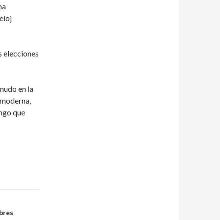
ma
eloj
s elecciones
nudo en la
n moderna,
engo que
bres