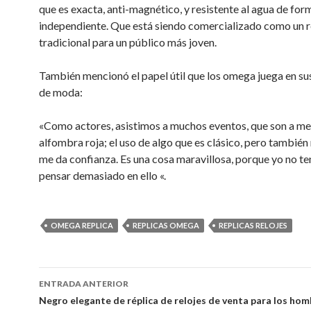
que es exacta, anti-magnético, y resistente al agua de for
independiente. Que está siendo comercializado como un r
tradicional para un público más joven.
También mencionó el papel útil que los omega juega en su
de moda:
«Como actores, asistimos a muchos eventos, que son a me
alfombra roja; el uso de algo que es clásico, pero tambié
me da confianza. Es una cosa maravillosa, porque yo no t
pensar demasiado en ello «.
OMEGA REPLICA
REPLICAS OMEGA
REPLICAS RELOJES
Ir
ENTRADA ANTERIOR
a
Negro elegante de réplica de relojes de venta para los hom