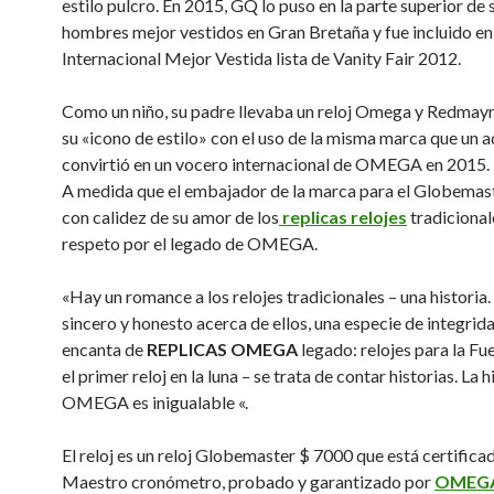
estilo pulcro. En 2015, GQ lo puso en la parte superior de 
hombres mejor vestidos en Gran Bretaña y fue incluido en
Internacional Mejor Vestida lista de Vanity Fair 2012.
Como un niño, su padre llevaba un reloj Omega y Redmayn
su «icono de estilo» con el uso de la misma marca que un a
convirtió en un vocero internacional de OMEGA en 2015.
A medida que el embajador de la marca para el Globemast
con calidez de su amor de los
replicas relojes
tradicional
respeto por el legado de OMEGA.
«Hay un romance a los relojes tradicionales – una historia
sincero y honesto acerca de ellos, una especie de integrid
encanta de
REPLICAS OMEGA
legado: relojes para la Fu
el primer reloj en la luna – se trata de contar historias. La h
OMEGA es inigualable «.
El reloj es un reloj Globemaster $ 7000 que está certific
Maestro cronómetro, probado y garantizado por
OMEGA 