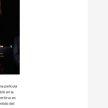
a película
bló en la
ertirse en
ntido del