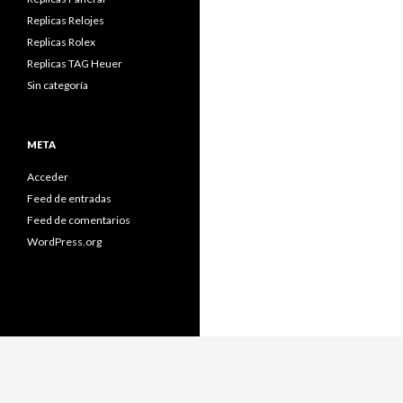
Replicas Relojes
Replicas Rolex
Replicas TAG Heuer
Sin categoría
META
Acceder
Feed de entradas
Feed de comentarios
WordPress.org