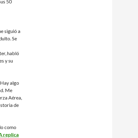
sus 50
e siguió a
dulto. Se
er, habló
es y su
. Hay algo
ad. Me
erza Aérea,
istoria de
ado como
replica