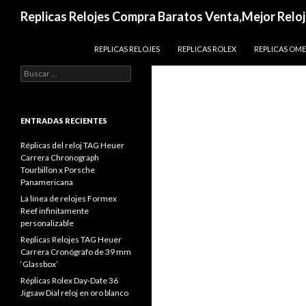
Buscar
Replicas Relojes Compra Baratos Venta,Mejor Reloj
IR AL CONTENIDO
REPLICAS RELOJES
REPLICAS ROLEX
REPLICAS OM
Buscar:
ENTRADAS RECIENTES
Réplicas del reloj TAG Heuer
Carrera Chronograph
Tourbillon x Porsche
Panamericana
La línea de relojes Formex
Reef infinitamente
personalizable
Replicas Relojes TAG Heuer
Carrera Cronógrafo de 39 mm
‘Glassbox’
Réplicas Rolex Day-Date 36
Jigsaw Dial reloj en oro blanco