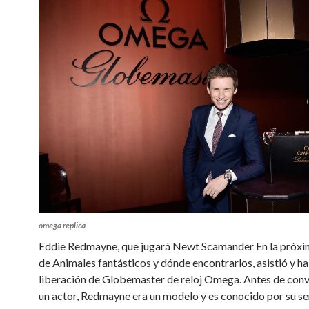
omega replica
Eddie Redmayne, que jugará Newt Scamander En la próxim
de Animales fantásticos y dónde encontrarlos, asistió y ha
liberación de Globemaster de reloj Omega. Antes de conv
un actor, Redmayne era un modelo y es conocido por su se