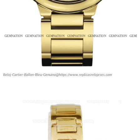
Reloj-Cartier-Ballon-Bleu-Genuino@https://www.replicasrelojeses.com