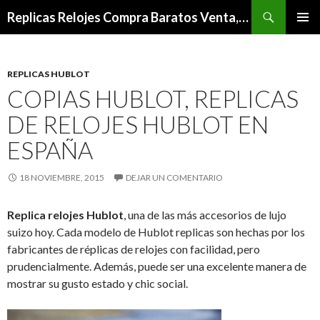
Buscar
Replicas Relojes Compra Baratos Venta,Mejor Relojes De Imitacion Outlet
IR
MENÚ
AL
PRINCI
CONTENIDO
REPLICAS HUBLOT
COPIAS HUBLOT, REPLICAS
DE RELOJES HUBLOT EN
ESPAÑA
18 NOVIEMBRE, 2015
DEJAR UN COMENTARIO
Replica relojes Hublot
, una de las más accesorios de lujo
suizo hoy. Cada modelo de Hublot replicas son hechas por los
fabricantes de réplicas de relojes con facilidad, pero
prudencialmente. Además, puede ser una excelente manera de
mostrar su gusto estado y chic social.