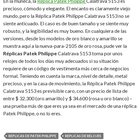
En la muñeca, la
Réplica Patek Philippe
Calatrava 5153 es
precioso, cómodo y elegante.
El encanto es claramente viejo
mundo, pero la Réplica Patek Philippe Calatrava 5153 no se
siente anticuado.
El caso es de buen tamaño y se siente muy
robusto, y la legibilidad es muy bueno.
En cualquiera de las
versiones, desde los modelos de oro blanco y amarillo se
muestra aquí a la nueva-para-2105 de oro rosa, pude ver la
Réplicas Patek Philippe
Calatrava 5153 toma por unos
relojes de todos los días muy adecuados si su situación
requiere de un código de vestimenta más cerca
de negocios
formal.
Teniendo en cuenta la marca, nivel de detalle, metal
precioso, y en la casa de movimiento, la Réplica Patek Philippe
Calatrava 5153 es previsible caro, con un precio de lista de
entre $ 32.300 (oro amarillo) y $ 34.600 (rosa u oro blanco) –
una prueba más de que
eres ya sea en el mercado de una réplica
Patek Philippe, o no lo eres.
REPLICAS DE PATEK PHILIPPE
REPLICAS DE RELOJES