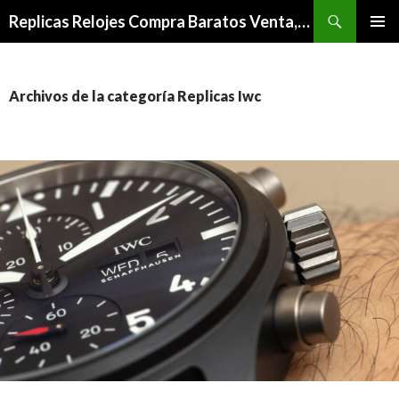
Buscar
Replicas Relojes Compra Baratos Venta,Mejor Relojes De Imitacion Outlet
IR
MENÚ
AL
PRINCI
CONTENIDO
Archivos de la categoría Replicas Iwc