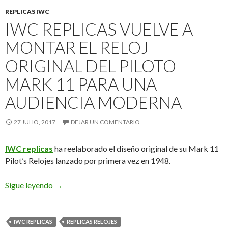
REPLICAS IWC
IWC REPLICAS VUELVE A
MONTAR EL RELOJ
ORIGINAL DEL PILOTO
MARK 11 PARA UNA
AUDIENCIA MODERNA
27 JULIO, 2017
DEJAR UN COMENTARIO
IWC replicas
ha reelaborado el diseño original de su Mark 11
Pilot’s Relojes lanzado por primera vez en 1948.
IWC replicas vuelve a montar el reloj original del
Sigue leyendo
→
IWC REPLICAS
REPLICAS RELOJES