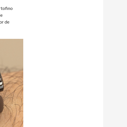
tofino
de
or de