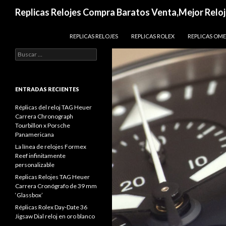
Buscar
Replicas Relojes Compra Baratos Venta,Mejor Reloj
IR AL CONTENIDO
REPLICAS RELOJES
REPLICAS ROLEX
REPLICAS OM
Buscar:
ENTRADAS RECIENTES
Réplicas del reloj TAG Heuer
Carrera Chronograph
Tourbillon x Porsche
Panamericana
La línea de relojes Formex
Reef infinitamente
personalizable
Replicas Relojes TAG Heuer
Carrera Cronógrafo de 39 mm
‘Glassbox’
Réplicas Rolex Day-Date 36
Jigsaw Dial reloj en oro blanco