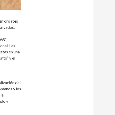
en oro rojo
curvados.
a IWC
onal. Las
stas en una
unto” y el
lización del
romanos y los
 la
ado y