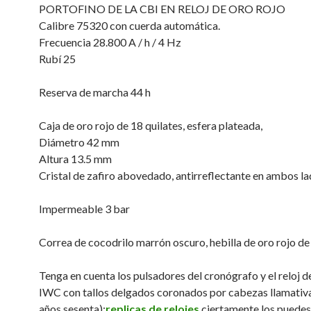
PORTOFINO DE LA CBI EN RELOJ DE ORO ROJO
Calibre 75320 con cuerda automática.
Frecuencia 28.800 A / h / 4 Hz
Rubí 25
Reserva de marcha 44 h
Caja de oro rojo de 18 quilates, esfera plateada,
Diámetro 42 mm
Altura 13.5 mm
Cristal de zafiro abovedado, antirreflectante en ambos la
Impermeable 3 bar
Correa de cocodrilo marrón oscuro, hebilla de oro rojo de
Tenga en cuenta los pulsadores del cronógrafo y el reloj d
IWC con tallos delgados coronados por cabezas llamativ
años sesenta);
replicas de relojes
ciertamente los puedes