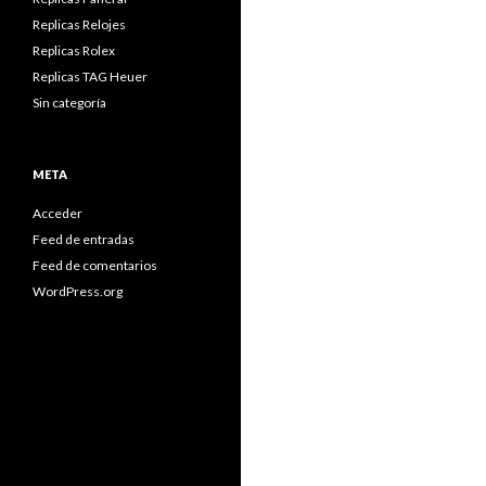
Replicas Relojes
Replicas Rolex
Replicas TAG Heuer
Sin categoría
META
Acceder
Feed de entradas
Feed de comentarios
WordPress.org