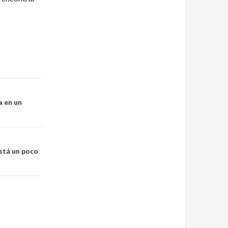
a en un
está un poco