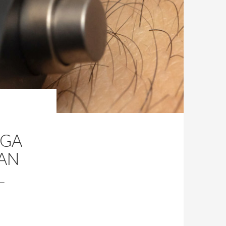
EGA
AN
L