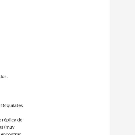
dos.
 18 quilates
e réplica de
as (muy
 encontrar