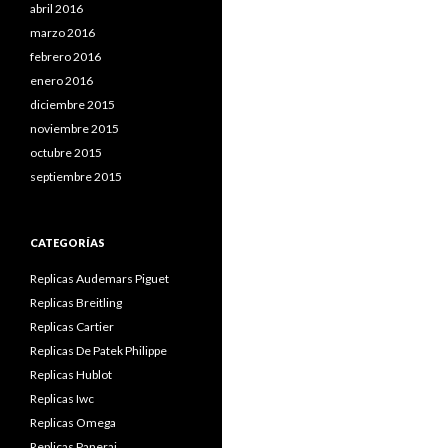
abril 2016
marzo 2016
febrero 2016
enero 2016
diciembre 2015
noviembre 2015
octubre 2015
septiembre 2015
CATEGORÍAS
Replicas Audemars Piguet
Replicas Breitling
Replicas Cartier
Replicas De Patek Philippe
Replicas Hublot
Replicas Iwc
Replicas Omega
Replicas Panerai