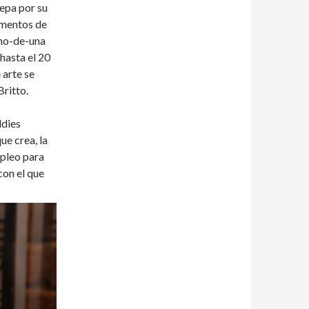
epa por su
ementos de
 uno-de-una
hasta el 20
 arte se
Britto.
ddies
ue crea, la
mpleo para
con el que