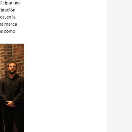
ticipar una
tigación
s, en la
una marca
les como