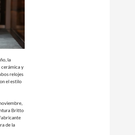
ño, la
o cerámica y
bos relojes
n el estilo
 noviembre,
ntura Britto
 fabricante
ra de la