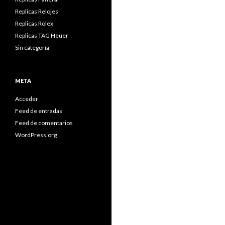
Replicas Relojes
Replicas Rolex
Replicas TAG Heuer
Sin categoría
META
Acceder
Feed de entradas
Feed de comentarios
WordPress.org