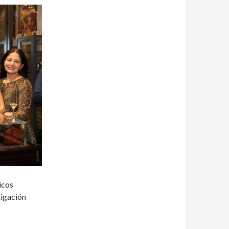
icos
tigación