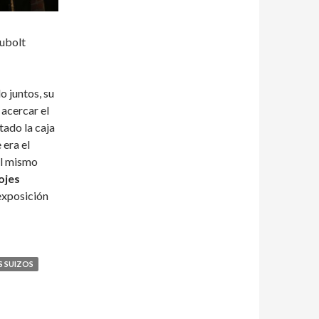
Hubolt
o juntos, su
 acercar el
tado la caja
 era el
l mismo
ojes
 exposición
S SUIZOS