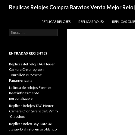
Buscar
Replicas Relojes Compra Baratos Venta,Mejor Reloj
IR AL CONTENIDO
REPLICAS RELOJES
REPLICAS ROLEX
REPLICAS OM
Buscar:
ENTRADAS RECIENTES
Réplicas del reloj TAG Heuer
Carrera Chronograph
Tourbillon x Porsche
Panamericana
La línea de relojes Formex
Reef infinitamente
personalizable
Replicas Relojes TAG Heuer
Carrera Cronógrafo de 39 mm
‘Glassbox’
Réplicas Rolex Day-Date 36
Jigsaw Dial reloj en oro blanco